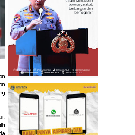
an
an
ing
u,
bih
ja