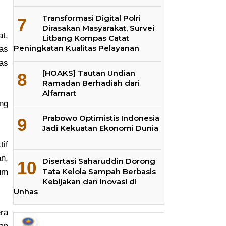
Transformasi Digital Polri
Dirasakan Masyarakat, Survei
at,
Litbang Kompas Catat
Peningkatan Kualitas Pelayanan
tas
as
[HOAKS] Tautan Undian
Ramadan Berhadiah dari
Alfamart
ng
Prabowo Optimistis Indonesia
Jadi Kekuatan Ekonomi Dunia
tif
n,
Disertasi Saharuddin Dorong
Tata Kelola Sampah Berbasis
um
Kebijakan dan Inovasi di
Unhas
ra