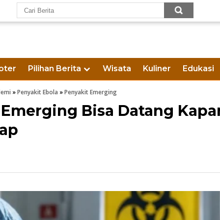
oter
Pilihan Berita
Wisata
Kuliner
Edukasi
demi
»
Penyakit Ebola
»
Penyakit Emerging
 Emerging Bisa Datang Kapa
iap