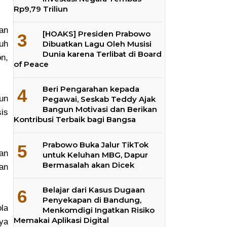
Rp9,79 Triliun
an
[HOAKS] Presiden Prabowo
uh
Dibuatkan Lagu Oleh Musisi
Dunia karena Terlibat di Board
n,
of Peace
Beri Pengarahan kepada
un
Pegawai, Seskab Teddy Ajak
Bangun Motivasi dan Berikan
is
Kontribusi Terbaik bagi Bangsa
Prabowo Buka Jalur TikTok
an
untuk Keluhan MBG, Dapur
Bermasalah akan Dicek
han
Belajar dari Kasus Dugaan
Penyekapan di Bandung,
la
Menkomdigi Ingatkan Risiko
Memakai Aplikasi Digital
ya