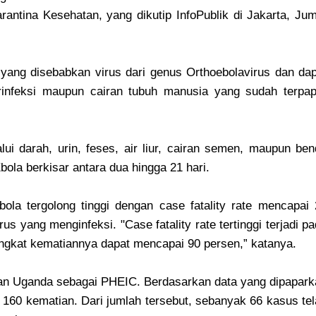
antina Kesehatan, yang dikutip InfoPublik di Jakarta, Ju
yang disebabkan virus dari genus Orthoebolavirus dan dap
rinfeksi maupun cairan tubuh manusia yang sudah terpap
lui darah, urin, feses, air liur, cairan semen, maupun be
bola berkisar antara dua hingga 21 hari.
ola tergolong tinggi dengan case fatality rate mencapai 
rus yang menginfeksi. "Case fatality rate tertinggi terjadi p
tingkat kematiannya dapat mencapai 90 persen,” katanya.
n Uganda sebagai PHEIC. Berdasarkan data yang dipapark
 160 kematian. Dari jumlah tersebut, sebanyak 66 kasus te