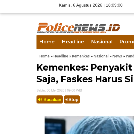
Kamis, 6 Agustus 2026 |
18:09:01
Home
Headline
Nasional
Prom
Home
»
Headline
»
Kemenkes
»
Nasional
»
News
»
Pan
Kemenkes: Penyakit
Saja, Faskes Harus S
Sabtu, 30 Mei 2026 | 09.00 WIB
Bacakan
Stop