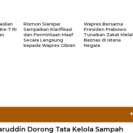
aslian
Rismon Sianipar
Wapres Bersama
 Ke-7 RI
Sampaikan Klarifikasi
Presiden Prabowo
an
dan Permintaan Maaf
Tunaikan Zakat Melal
Secara Langsung
Baznas di Istana
kepada Wapres Gibran
Negara
haruddin Dorong Tata Kelola Sampah