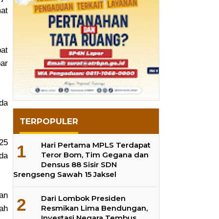
mat
at
ar
nda
TERPOPULER
25
Hari Pertama MPLS Terdapat
Teror Bom, Tim Gegana dan
ada
Densus 88 Sisir SDN
Srengseng Sawah 15 Jaksel
an
Dari Lombok Presiden
Resmikan Lima Bendungan,
lah
Investasi Negara Tembus